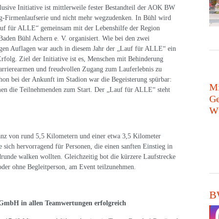
lusive Initiative ist mittlerweile fester Bestandteil der AOK BW
-Firmenlaufserie und nicht mehr wegzudenken. In Bühl wird
auf für ALLE“ gemeinsam mit der Lebenshilfe der Region
aden Bühl Achern e. V. organisiert. Wie bei den zwei
gen Auflagen war auch in diesem Jahr der „Lauf für ALLE“ ein
Erfolg. Ziel der Initiative ist es, Menschen mit Behinderung
arrierearmen und freudvollen Zugang zum Lauferlebnis zu
hon bei der Ankunft im Stadion war die Begeisterung spürbar:
Mi
amen die Teilnehmenden zum Start. Der „Lauf für ALLE“ steht
Ge
Wü
nz von rund 5,5 Kilometern und einer etwa 3,5 Kilometer
e sich hervorragend für Personen, die einen sanften Einstieg in
runde walken wollten. Gleichzeitig bot die kürzere Laufstrecke
oder ohne Begleitperson, am Event teilzunehmen.
BW
GmbH in allen Teamwertungen erfolgreich