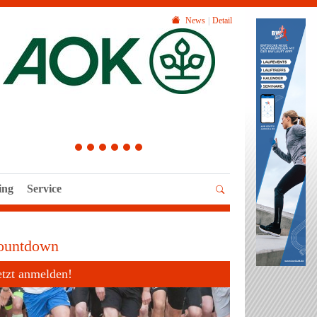
News
Detail
1
2
3
4
5
6
ing
Service
ountdown
etzt anmelden!