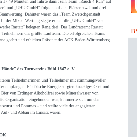
n 17:49 Minuten und führte damit sein Team „Rauch 4 Run“ auf
fler“ und „UHU GmbH“ folgten auf den Plätzen zwei und drei.
Teamwertung. Dahinter waren das „Team Zwetschgenstadt
h. In der Mixed-Wertung siegte erneut die „UHU GmbH“ vor
erke Rastatt“ belegten Rang drei. Das Landratsamt Rastatt
B
nd Teilnehmern das größte Laufteam. Die erfolgreichen Teams
ühne geehrt und erhielten Präsente der AOK Baden-Württemberg
 Hände” des Turnvereins Bühl 1847 e. V.
eiteren Teilnehmerinnen und Teilnehmer mit stimmungsvoller
er empfangen. Für frische Energie sorgten knackiges Obst und
Bier von Erdinger Alkoholfrei sowie Mineralwasser von
n die Organisation eingebunden war, kümmerte sich um das
atwurst und Pommes – und stellte viele der engagierten
im Auf- und Abbau im Einsatz waren.
 AOK