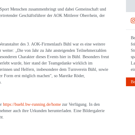
ie Sport Menschen zusammenbringt und dabei Gemeinschaft und
ertretender Geschäftsführer der AOK Mittlerer Oberrhein, der
21.12.2025
Frohe Weihnachten wünscht auch BWläuft! 🎄 #bwläuft
Be
 Veranstalter des 3. AOK-Firmenlaufs Bühl war es eine weitere
#weihnachten #weihnachtspause #laufen
fe
weiter: „Die von Jahr zu Jahr ansteigenden Teilnehmerzahlen
St
esonderen Charakter dieses Events hier in Bühl. Besonders freut
sp
 erlebt wurde, hier stand der Teamgedanke wirklich im
La
ferinnen und Helfern, insbesondere dem Turnverein Bühl, sowie
ei
eser Form erst möglich machen“, so Mareike Röder,
Beitrag anzeigen
Be
s.
er
https://buehl.bw-running.de/home
zur Verfügung. In den
nehmer auch ihre Urkunden herunterladen. Eine Bildergalerie
ht.