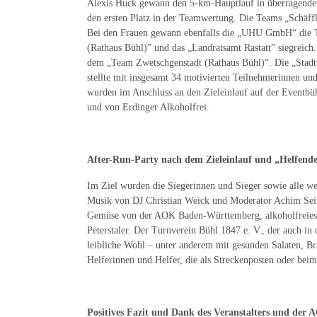
Alexis Huck gewann den 5-km-Hauptlauf in überragende
den ersten Platz in der Teamwertung. Die Teams „Schäf
Bei den Frauen gewann ebenfalls die „UHU GmbH“ die 
(Rathaus Bühl)” und das „Landratsamt Rastatt” siegreic
dem „Team Zwetschgenstadt (Rathaus Bühl)“. Die „Stadtw
stellte mit insgesamt 34 motivierten Teilnehmerinnen u
wurden im Anschluss an den Zieleinlauf auf der Eventb
und von Erdinger Alkoholfrei.
After-Run-Party nach dem Zieleinlauf und „Helfende
Im Ziel wurden die Siegerinnen und Sieger sowie alle w
Musik von DJ Christian Weick und Moderator Achim Seit
Gemüse von der AOK Baden-Württemberg, alkoholfreies 
Peterstaler. Der Turnverein Bühl 1847 e. V., der auch i
leibliche Wohl – unter anderem mit gesunden Salaten, Br
Helferinnen und Helfer, die als Streckenposten oder be
Positives Fazit und Dank des Veranstalters und der