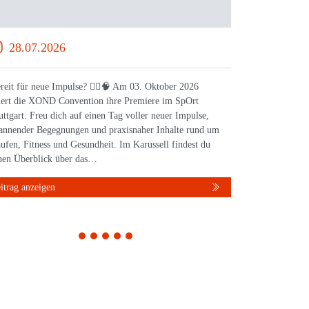
28.07.2026
16.0
reit für neue Impulse? 🏃‍♀️🧠 Am 03. Oktober 2026
WISSEN, da
iert die XOND Convention ihre Premiere im SpOrt
feiert die
uttgart. Freu dich auf einen Tag voller neuer Impulse,
Stuttgart 
annender Begegnungen und praxisnaher Inhalte rund um
Leichtathl
ufen, Fitness und Gesundheit. Im Karussell findest du
inspiriere
nen Überblick über das…
Austausch 
itrag anzeigen
Beitrag anz
1
2
3
4
5