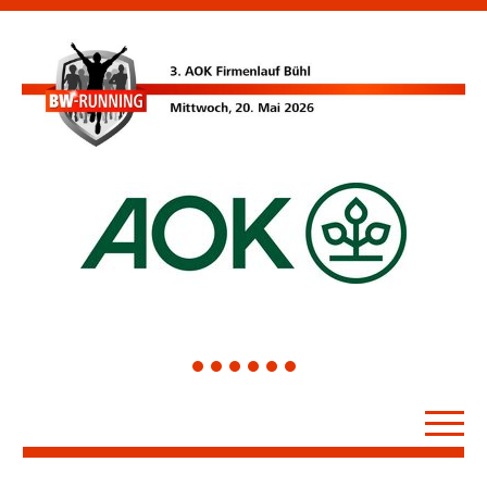
1
2
3
4
5
6