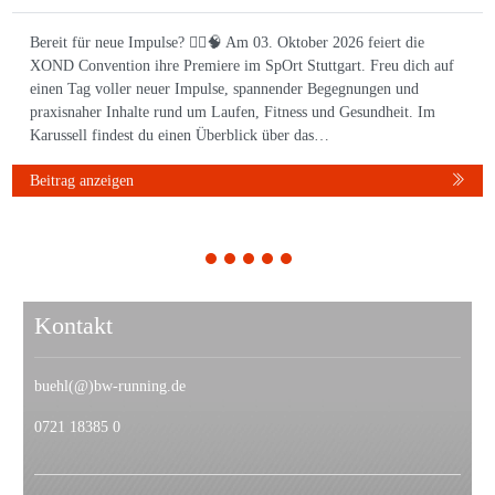
Bereit für neue Impulse? 🏃‍♀️🧠 Am 03. Oktober 2026 feiert die
XOND Convention ihre Premiere im SpOrt Stuttgart. Freu dich auf
einen Tag voller neuer Impulse, spannender Begegnungen und
praxisnaher Inhalte rund um Laufen, Fitness und Gesundheit. Im
Karussell findest du einen Überblick über das…
Beitrag anzeigen
1
2
3
4
5
Kontakt
buehl(@)bw-running.de
0721 18385 0