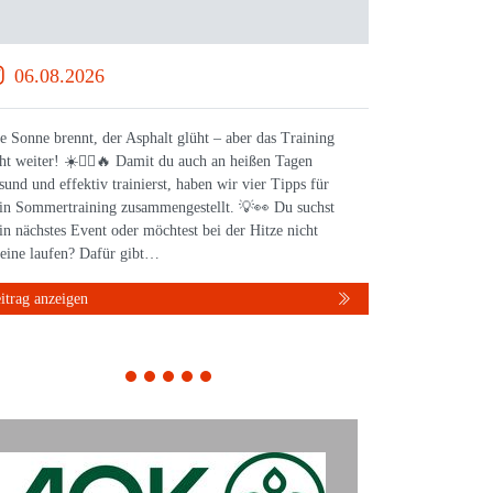
06.08.2026
28.0
e Sonne brennt, der Asphalt glüht – aber das Training
Bereit für 
ht weiter! ☀️🏃‍♀️🔥 Damit du auch an heißen Tagen
feiert die
sund und effektiv trainierst, haben wir vier Tipps für
Stuttgart. 
in Sommertraining zusammengestellt. 💡👀 Du suchst
spannender
in nächstes Event oder möchtest bei der Hitze nicht
Laufen, Fit
leine laufen? Dafür gibt…
einen Über
itrag anzeigen
Beitrag anz
1
2
3
4
5