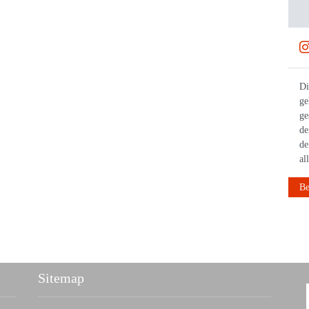
27.12.2025
Nochmal das Jahr mit einem Lauf abschließen! 👟 Bei
Di
einem der unzähligen Silvesterläufen möglich 🎆 #bwläuft
ge
#laufen #silvesterlauf #neujahr
ge
de
de
al
Beitrag anzeigen
Be
Sitemap