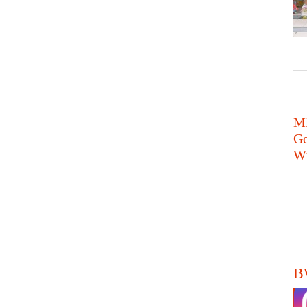
Mi
Ge
Wü
BW