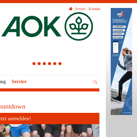
Service
Kontakt
1
2
3
4
5
6
ing
Service
ountdown
etzt anmelden!