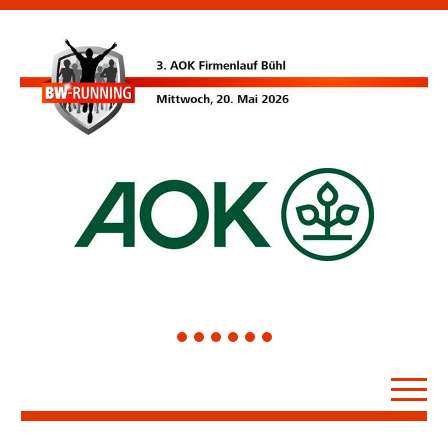
1
2
3
4
5
6