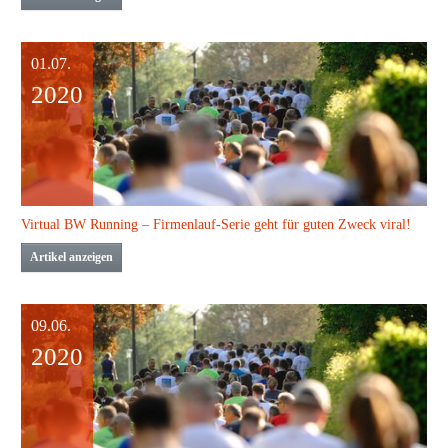
01.07.
2020
Virtual BW Running – Firmenlauf-Serie geht für guten Zweck viral!
Artikel anzeigen
09.06.
2020