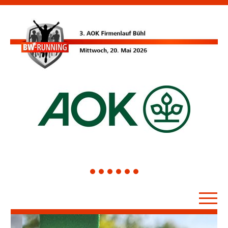
1
2
3
4
5
6